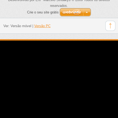
reservados.
Crie o seu site grátis
Ver:
Versão móvel
|
Versão PC