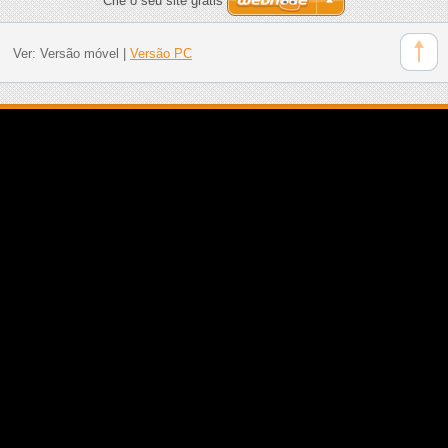
Crie o seu site grátis
Ver:
Versão móvel
|
Versão PC