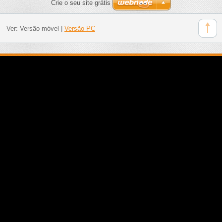
Crie o seu site grátis
Ver:
Versão móvel
|
Versão PC